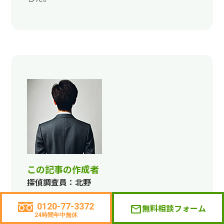
この記事の作成者
探偵調査員：北野
この記事は、はじめて探偵を利用される方や困
0120-77-3372
無料相談フォーム
mail
りごとを解決するために探偵利用を考えている
24時間年中無休