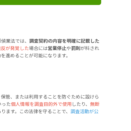
探偵業法では、
調査契約の内容を明確に記載した
違反が発覚した
場合には
営業停止
や
罰則
が科され
動を進めることが可能になります。
、保管、または利用することを防ぐために設けら
いった
個人情報を調査目的外で使用
したり、
無断
あります。この法律を守ることで、
調査活動が公