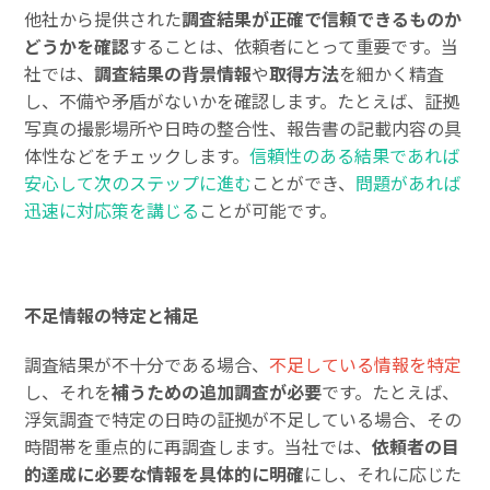
他社から提供された
調査結果が正確で信頼できるものか
どうかを確認
することは、依頼者にとって重要です。当
社では、
調査結果の背景情報
や
取得方法
を細かく精査
し、不備や矛盾がないかを確認します。たとえば、証拠
写真の撮影場所や日時の整合性、報告書の記載内容の具
体性などをチェックします。
信頼性のある結果であれば
安心して次のステップに進む
ことができ、
問題があれば
迅速に対応策を講じる
ことが可能です。
不足情報の特定と補足
調査結果が不十分である場合、
不足している情報を特定
し、それを
補うための追加調査が必要
です。たとえば、
浮気調査で特定の日時の証拠が不足している場合、その
時間帯を重点的に再調査します。当社では、
依頼者の目
的達成に必要な情報を具体的に明確
にし、それに応じた