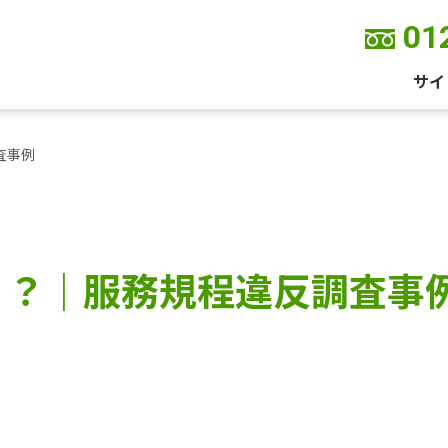
01
サイ
査事例
！？｜服務規程違反調査事