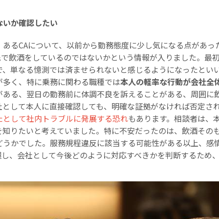
ないか確認したい
。あるCAについて、以前から勤務態度に少し気になる点があっ
先で飲酒をしているのではないかという情報が入りました。最
で、単なる憶測では済ませられないと感じるようになったとい
が多く、特に乗務に関わる職種では
本人の軽率な行動が会社全
がある、翌日の勤務前に体調不良を訴えることがある、周囲に
社として本人に直接確認しても、明確な証拠がなければ否定さ
たとして社内トラブルに発展する恐れ
もあります。相談者は、
を知りたいと考えていました。特に不安だったのは、飲酒その
どうかでした。服務規程違反に該当する可能性がある以上、感
握し、会社として今後どのように対応すべきかを判断するため